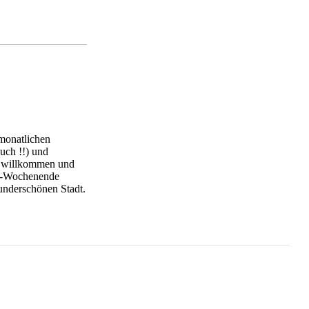
 monatlichen
uch !!) und
nd willkommen und
rt-Wochenende
wunderschönen Stadt.