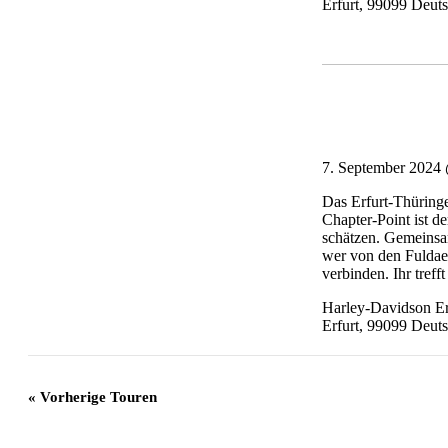
Erfurt
,
99099
Deuts
7. September 2024
Das Erfurt-Thüringe
Chapter-Point ist d
schätzen. Gemeinsam
wer von den Fuldae
verbinden. Ihr treff
Harley-Davidson Er
Erfurt
,
99099
Deuts
«
Vorherige Touren