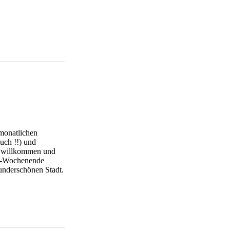
 monatlichen
uch !!) und
nd willkommen und
rt-Wochenende
wunderschönen Stadt.