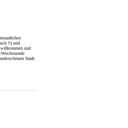
 monatlichen
uch !!) und
nd willkommen und
rt-Wochenende
wunderschönen Stadt.